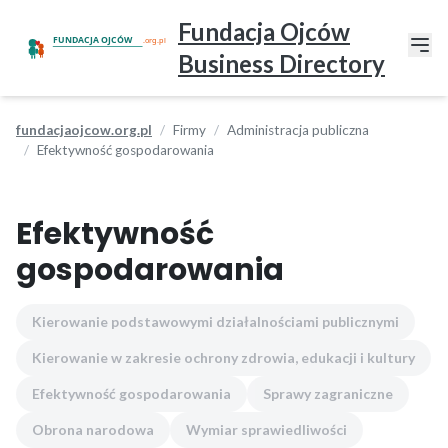
Fundacja Ojców
Business Directory
fundacjaojcow.org.pl
Firmy
Administracja publiczna
Efektywność gospodarowania
Efektywność
gospodarowania
Kierowanie podstawowymi działalnościami publicznymi
Kierowanie w zakresie ochrony zdrowia, edukacji i kultury
Efektywność gospodarowania
Sprawy zagraniczne
Obrona narodowa
Wymiar sprawiedliwości