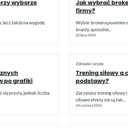
 przy wyborze
Jak wybrać broke
firmy?
, lecz także na wygodę
Wybór brokera powinien op
branży, sposobie...
22 lipca 2026
Zdrowie i uroda
sznych
Trening siłowy a
 po grafiki
podstawy?
ię prosty, jednak liczba
Zaczynasz trening siłowy i
siłowni efekty nie są tak...
24 czerwca 2026