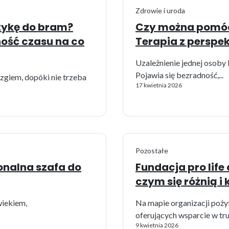
Zdrowie i uroda
tykę do bram?
Czy można pomóc 
ość czasu na co
Terapia z perspe
Uzależnienie jednej osoby 
Pojawia się bezradność,...
giem, dopóki nie trzeba
17 kwietnia 2026
Pozostałe
onalna szafa do
Fundacja pro life
czym się różnią i 
wiekiem,
Na mapie organizacji poż
oferujących wsparcie w tru
9 kwietnia 2026