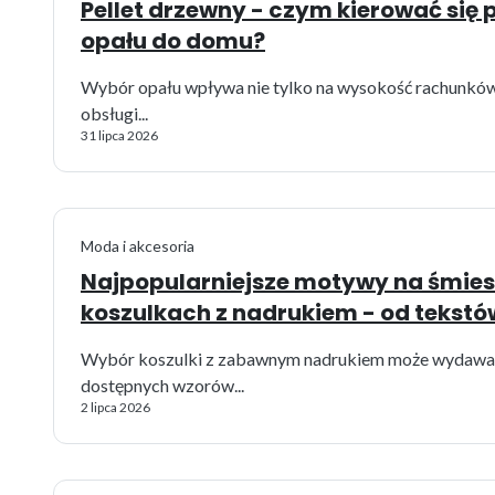
Pellet drzewny - czym kierować się
opału do domu?
Wybór opału wpływa nie tylko na wysokość rachunków
obsługi...
31 lipca 2026
Moda i akcesoria
Najpopularniejsze motywy na śmie
koszulkach z nadrukiem - od tekstów
Wybór koszulki z zabawnym nadrukiem może wydawać s
dostępnych wzorów...
2 lipca 2026