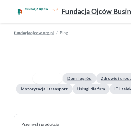
Fundacja Ojców Busin
fundacjaojcow.org.pl
Blog
Wszystkie
Dom i ogród
Zdrowie i urod
Motoryzacja i transport
Usługi dla firm
IT i tel
Przemysł i produkcja