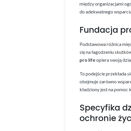
między organizacjami ogól
do adekwatnego wsparcia
Fundacja pro
Podstawowa różnica międz
się na łagodzeniu skutkó
pro life
opiera swoją dzi
To podejście przekłada si
obejmuje zarówno wsparci
kładziony jest na pomoc 
Specyfika d
ochronie życ