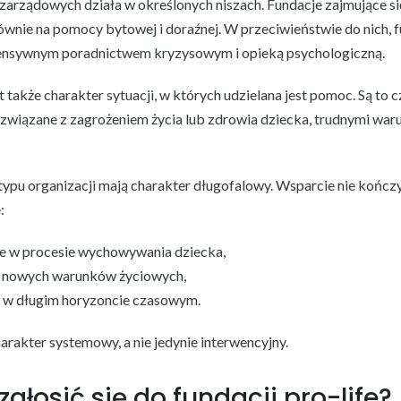
zarządowych działa w określonych niszach. Fundacje zajmujące s
wnie na pomocy bytowej i doraźnej. W przeciwieństwie do nich, fu
ntensywnym poradnictwem kryzysowym i opieką psychologiczną.
 także charakter sytuacji, w których udzielana jest pomoc. Są to
związane z zagrożeniem życia lub zdrowia dziecka, trudnymi war
 typu organizacji mają charakter długofalowy. Wsparcie nie kończ
:
ie w procesie wychowywania dziecka,
o nowych warunków życiowych,
 w długim horyzoncie czasowym.
rakter systemowy, a nie jedynie interwencyjny.
zgłosić się do fundacji pro-life?