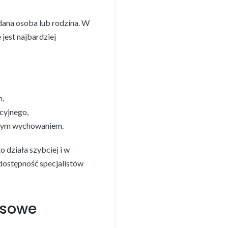
dana osoba lub rodzina. W
 jest najbardziej
h,
cyjnego,
szym wychowaniem.
 działa szybciej i w
 dostępność specjalistów
ksowe