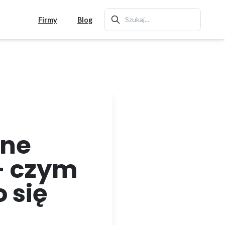
Firmy
Blog
nne
- czym
o się