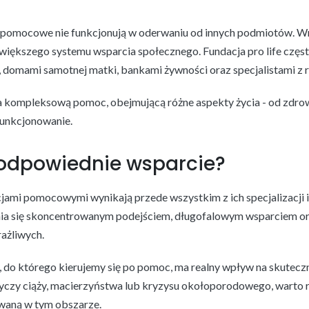
pomocowe nie funkcjonują w oderwaniu od innych podmiotów. Wr
 większego systemu wsparcia społecznego. Fundacja pro life częs
omami samotnej matki, bankami żywności oraz specjalistami z r
a kompleksową pomoc, obejmującą różne aspekty życia - od zdrow
funkcjonowanie.
odpowiednie wsparcie?
jami pomocowymi wynikają przede wszystkim z ich specjalizacji i
ia się skoncentrowanym podejściem, długofalowym wsparciem or
rażliwych.
 do którego kierujemy się po pomoc, ma realny wpływ na skute
dotyczy ciąży, macierzyństwa lub kryzysu okołoporodowego, warto
owaną w tym obszarze.