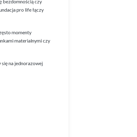
ię bezdomnością czy
ndacja pro life łączy
 często momenty
unkami materialnymi czy
y się na jednorazowej