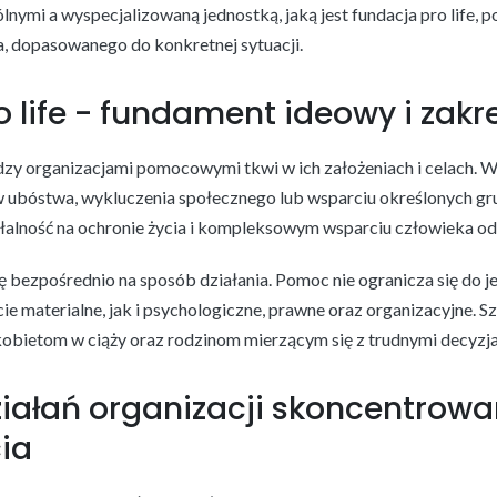
nymi a wyspecjalizowaną jednostką, jaką jest fundacja pro life, 
, dopasowanego do konkretnej sytuacji.
 life - fundament ideowy i zakr
y organizacjami pomocowymi tkwi w ich założeniach i celach. Wi
w ubóstwa, wykluczenia społecznego lub wsparciu określonych g
ałalność na ochronie życia i kompleksowym wsparciu człowieka o
ę bezpośrednio na sposób działania. Pomoc nie ogranicza się do j
e materialne, jak i psychologiczne, prawne oraz organizacyjne. S
kobietom w ciąży oraz rodzinom mierzącym się z trudnymi decyzj
ziałań organizacji skoncentrow
ia