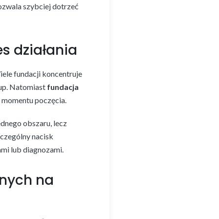
pozwala szybciej dotrzeć
es działania
ele fundacji koncentruje
rup. Natomiast
fundacja
d momentu poczęcia.
ednego obszaru, lecz
zczególny nacisk
ami lub diagnozami.
anych na