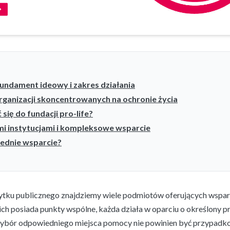
 fundament ideowy i zakres działania
organizacji skoncentrowanych na ochronie życia
 się do fundacji pro-life?
i instytucjami i kompleksowe wsparcie
ednie wsparcie?
ytku publicznego znajdziemy wiele podmiotów oferujących wspar
ich posiada punkty wspólne, każda działa w oparciu o określony pro
wybór odpowiedniego miejsca pomocy nie powinien być przypadko