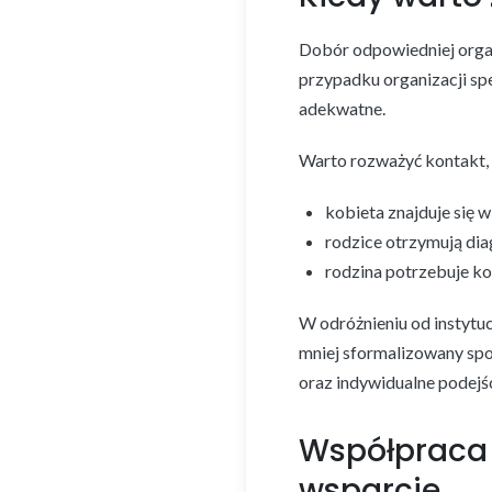
Dobór odpowiedniej organ
przypadku organizacji spe
adekwatne.
Warto rozważyć kontakt,
kobieta znajduje się w
rodzice otrzymują di
rodzina potrzebuje k
W odróżnieniu od instytuc
mniej sformalizowany spo
oraz indywidualne podejśc
Współpraca 
wsparcie