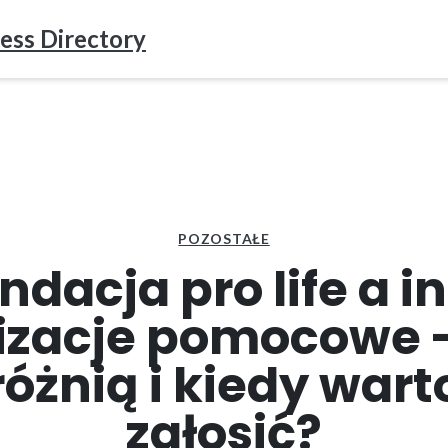
ess Directory
POZOSTAŁE
ndacja pro life a i
izacje pomocowe 
różnią i kiedy wart
zgłosić?