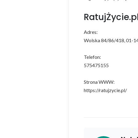
RatujŻycie.p
Adres:
Wolska 84/86/418, 01-1
Telefon:
575475155
Strona WWW:
https://ratujzycie.pl/