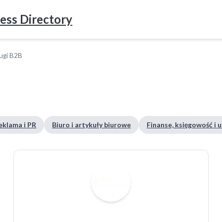
ess Directory
ugi B2B
eklama i PR
Biuro i artykuły biurowe
Finanse, księgowość i 