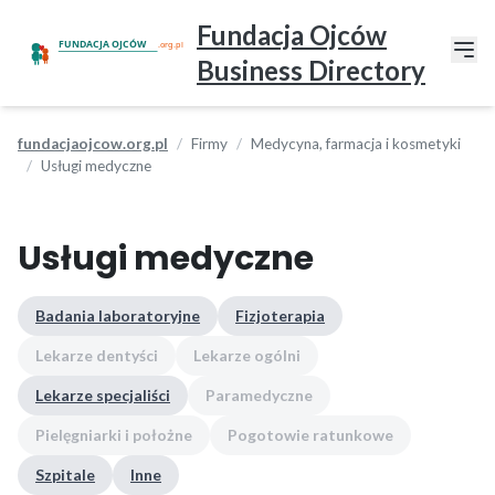
Fundacja Ojców
Business Directory
fundacjaojcow.org.pl
Firmy
Medycyna, farmacja i kosmetyki
Usługi medyczne
Usługi medyczne
Badania laboratoryjne
Fizjoterapia
Lekarze dentyści
Lekarze ogólni
Lekarze specjaliści
Paramedyczne
Pielęgniarki i położne
Pogotowie ratunkowe
Szpitale
Inne