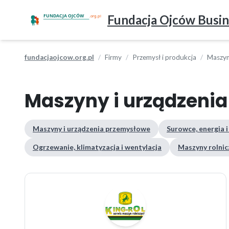
Fundacja Ojców Busin
fundacjaojcow.org.pl
Firmy
Przemysł i produkcja
Maszyn
Maszyny i urządzeni
Maszyny i urządzenia przemysłowe
Surowce, energia i
Ogrzewanie, klimatyzacja i wentylacja
Maszyny rolnicz