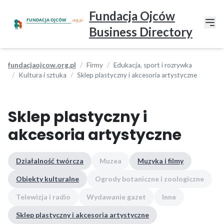
Fundacja Ojców
Business Directory
fundacjaojcow.org.pl
Firmy
Edukacja, sport i rozrywka
Kultura i sztuka
Sklep plastyczny i akcesoria artystyczne
Sklep plastyczny i
akcesoria artystyczne
Działalność twórcza
Muzea
Muzyka i filmy
Obiekty kulturalne
Ogrody botaniczne i zoologiczne
Telewizja i radio
Wydawanie gazet
Inne
Sklep plastyczny i akcesoria artystyczne