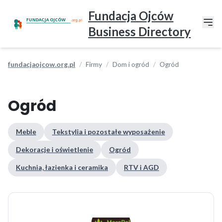
Fundacja Ojców
Business Directory
fundacjaojcow.org.pl
Firmy
Dom i ogród
Ogród
Ogród
Meble
Tekstylia i pozostałe wyposażenie
Dekoracje i oświetlenie
Ogród
Kuchnia, łazienka i ceramika
RTV i AGD