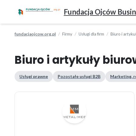
Fundacja Ojców Busin
fundacjaojcow.org.pl
Firmy
Usługi dla firm
Biuro i artyk
Biuro i artykuły biur
Usługi prawne
Pozostałe usługi B2B
Marketing, r