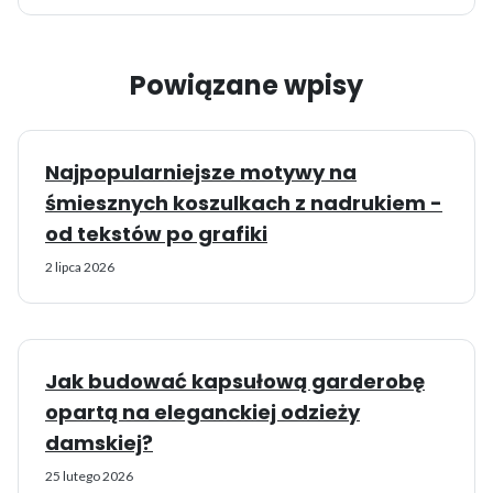
Powiązane wpisy
Najpopularniejsze motywy na
śmiesznych koszulkach z nadrukiem -
od tekstów po grafiki
2 lipca 2026
Jak budować kapsułową garderobę
opartą na eleganckiej odzieży
damskiej?
25 lutego 2026