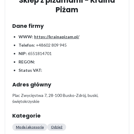
Sklep z piżamami - Kraina
Piżam
Dane firmy
WWW:
https://krainapizam.pl/
Telefon:
+48602 809 945
NIP:
6551814701
REGON:
Status VAT:
Adres główny
Plac Zwycięstwa 7, 28-100 Busko-Zdrój, buski,
świętokrzyskie
Kategorie
Moda i akcesoria
Odzież