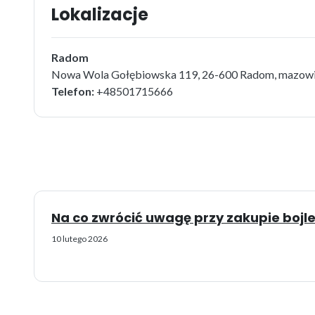
Lokalizacje
Radom
Nowa Wola Gołębiowska 119, 26-600 Radom, mazowi
Telefon:
+48501715666
Na co zwrócić uwagę przy zakupie bojl
10 lutego 2026