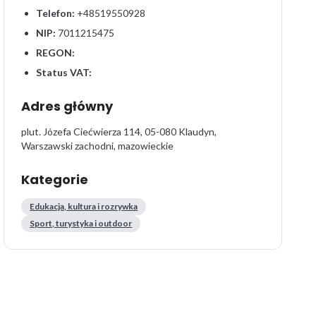
Telefon:
+48519550928
NIP:
7011215475
REGON:
Status VAT:
Adres główny
plut. Józefa Ciećwierza 114, 05-080 Klaudyn,
Warszawski zachodni, mazowieckie
Kategorie
Edukacja, kultura i rozrywka
Sport, turystyka i outdoor