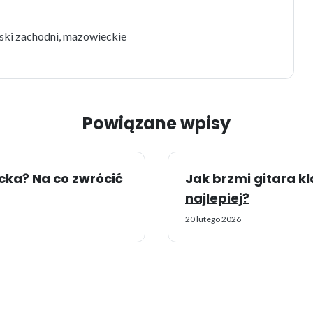
wski zachodni, mazowieckie
Powiązane wpisy
cka? Na co zwrócić
Jak brzmi gitara kl
najlepiej?
20 lutego 2026