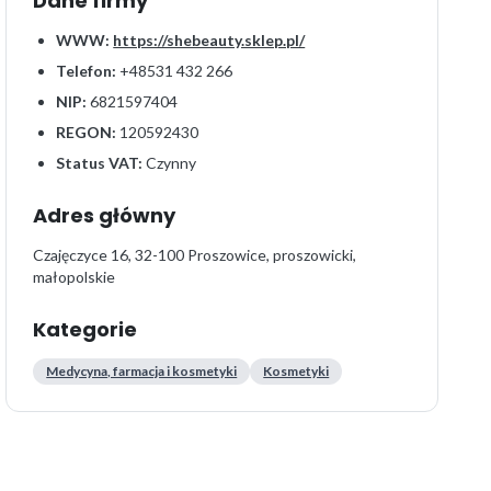
Dane firmy
WWW:
https://shebeauty.sklep.pl/
Telefon:
+48531 432 266
NIP:
6821597404
REGON:
120592430
Status VAT:
Czynny
Adres główny
Czajęczyce 16, 32-100 Proszowice, proszowicki,
małopolskie
Kategorie
Medycyna, farmacja i kosmetyki
Kosmetyki