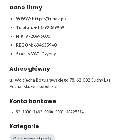
Dane firmy
WWW:
https://tupak.pl/
Telefon:
+48792069969
NIP:
9720695035
REGON:
634635940
Status VAT:
Czynny
Adres główny
ul. Wojciecha Bogusławskiego 78, 62-002 Suchy Las,
Poznański, wielkopolskie
Konta bankowe
52 1090 1463 0000 0001 18225314
Kategorie
Opakowania i etykiety