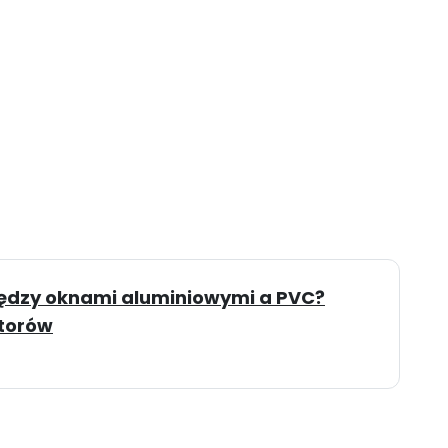
iędzy oknami aluminiowymi a PVC?
storów