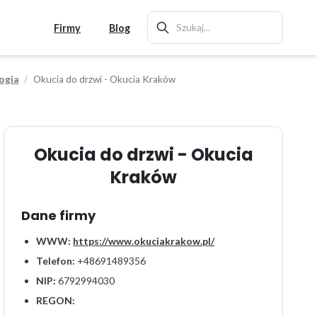
Firmy
Blog
ogia
Okucia do drzwi - Okucia Kraków
Okucia do drzwi - Okucia
Kraków
Dane firmy
WWW:
https://www.okuciakrakow.pl/
Telefon:
+48691489356
NIP:
6792994030
REGON: