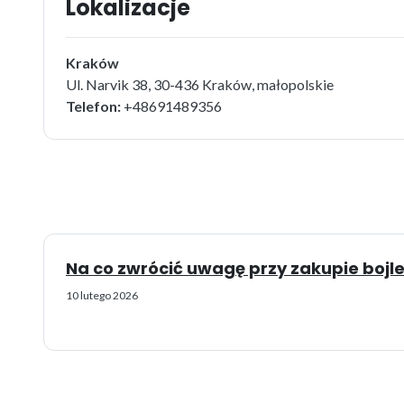
Lokalizacje
Kraków
Ul. Narvik 38, 30-436 Kraków, małopolskie
Telefon:
+48691489356
Na co zwrócić uwagę przy zakupie bojl
10 lutego 2026