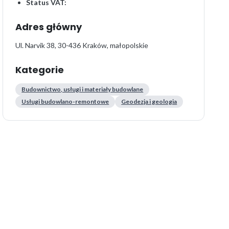
Status VAT:
Adres główny
Ul. Narvik 38, 30-436 Kraków, małopolskie
Kategorie
Budownictwo, usługi i materiały budowlane
Usługi budowlano-remontowe
Geodezja i geologia