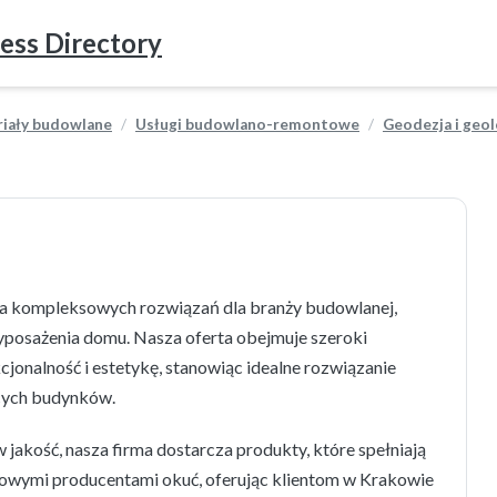
ess Directory
riały budowlane
Usługi budowlano-remontowe
Geodezja i geol
a kompleksowych rozwiązań dla branży budowlanej,
wyposażenia domu. Nasza oferta obejmuje szeroki
jonalność i estetykę, stanowiąc idealne rozwiązanie
ących budynków.
akość, nasza firma dostarcza produkty, które spełniają
owymi producentami okuć, oferując klientom w Krakowie