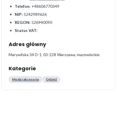
Telefon:
+48606770349
NIP:
5242989626
REGON:
526940090
Status VAT:
Adres główny
Marywilska 34 D-1, 03-228 Warszawa, mazowieckie
Kategorie
Moda i akcesoria
Odzież