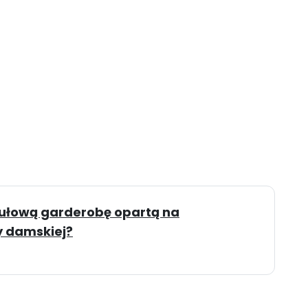
ułową garderobę opartą na
y damskiej?