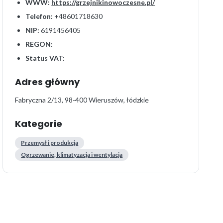
WWW:
https://grzejnikinowoczesne.pl/
Telefon:
+48601718630
NIP:
6191456405
REGON:
Status VAT:
Adres główny
Fabryczna 2/13, 98-400 Wieruszów, łódzkie
Kategorie
Przemysł i produkcja
Ogrzewanie, klimatyzacja i wentylacja