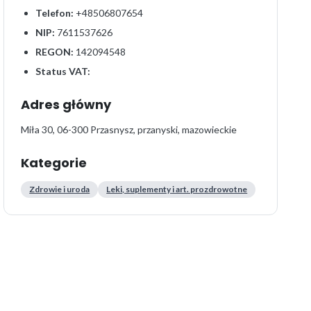
Telefon:
+48506807654
NIP:
7611537626
REGON:
142094548
Status VAT:
Adres główny
Miła 30, 06-300 Przasnysz, przanyski, mazowieckie
Kategorie
Zdrowie i uroda
Leki, suplementy i art. prozdrowotne