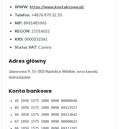
WWW:
https://www.kontaktowe.pl/
Telefon:
+4876 870 32 20
NIP:
8961485965
REGON:
21016022
KRS:
0000332361
Status VAT:
Czynny
Adres główny
Jaworowa 9, 55-003 Nadolice Wielkie, wrocławski,
dolnośląskie
Konta bankowe
45 1050 1575 1000 0090 80000640
85 1050 1575 1000 0090 69313527
84 1050 1575 1000 0090 69313642
67 1050 1575 1000 0090 80000632
66 1050 1575 1000 0090 69313287