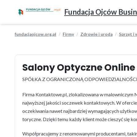
Fundacja Ojców Busin
fundacjaojcow.org.pl
Firmy
Zdrowie i uroda
Sprzęt i
Salony Optyczne Online s
SPÓŁKA Z OGRANICZONĄ ODPOWIEDZIALNOŚC
Firma Kontaktowe.pl, zlokalizowana w malowniczym Nad
najwyższej jakości soczewek kontaktowych. W ofercie z
oczekiwania nawet najbardziej wymagających użytkow
toryczne. Dzięki temu każdy klient może cieszyć się k
Współpracujemy z renomowanymi producentami, takimi 