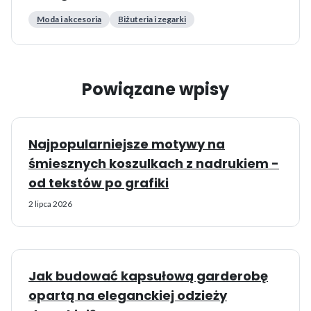
Moda i akcesoria
Biżuteria i zegarki
Powiązane wpisy
Najpopularniejsze motywy na
śmiesznych koszulkach z nadrukiem -
od tekstów po grafiki
2 lipca 2026
Jak budować kapsułową garderobę
opartą na eleganckiej odzieży