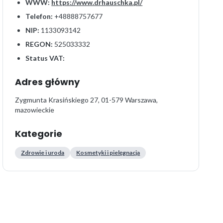
WWW:
https://www.drhauschka.pl/
Telefon:
+48888757677
NIP:
1133093142
REGON:
525033332
Status VAT:
Adres główny
Zygmunta Krasińskiego 27, 01-579 Warszawa,
mazowieckie
Kategorie
Zdrowie i uroda
Kosmetyki i pielęgnacja