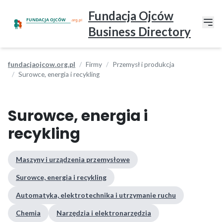
Fundacja Ojców
Business Directory
fundacjaojcow.org.pl
Firmy
Przemysł i produkcja
Surowce, energia i recykling
Surowce, energia i
recykling
Maszyny i urządzenia przemysłowe
Surowce, energia i recykling
Automatyka, elektrotechnika i utrzymanie ruchu
Chemia
Narzędzia i elektronarzędzia