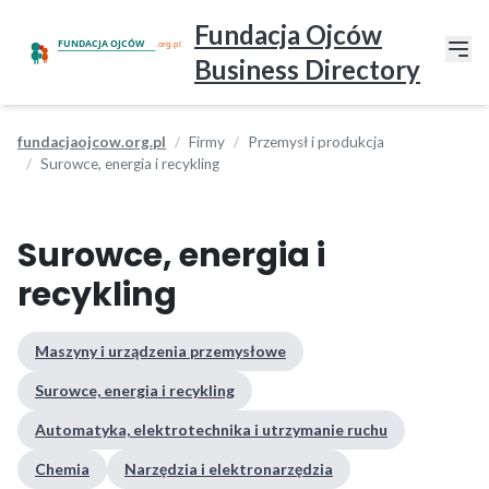
Fundacja Ojców
Business Directory
fundacjaojcow.org.pl
Firmy
Przemysł i produkcja
Surowce, energia i recykling
Surowce, energia i
recykling
Maszyny i urządzenia przemysłowe
Surowce, energia i recykling
Automatyka, elektrotechnika i utrzymanie ruchu
Chemia
Narzędzia i elektronarzędzia