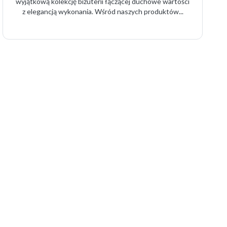
wyjątkową kolekcję biżuterii łączącej duchowe wartości
z elegancją wykonania. Wśród naszych produktów...