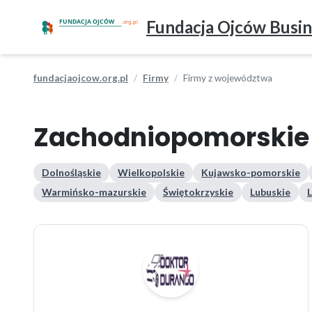
Fundacja Ojców Busin
fundacjaojcow.org.pl
Firmy
Firmy z województwa
Zachodniopomorskie
Dolnośląskie
Wielkopolskie
Kujawsko-pomorskie
Warmińsko-mazurskie
Świętokrzyskie
Lubuskie
L