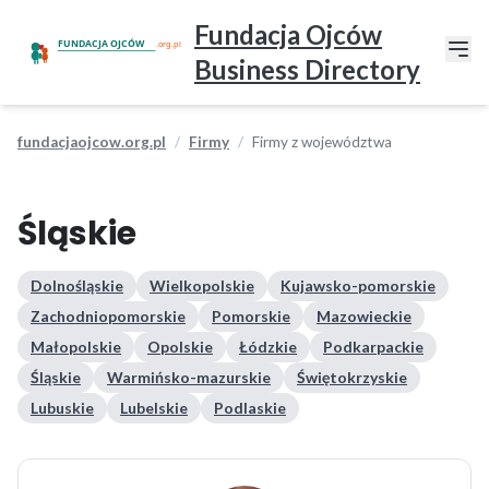
Fundacja Ojców
Business Directory
fundacjaojcow.org.pl
Firmy
Firmy z województwa
Śląskie
Dolnośląskie
Wielkopolskie
Kujawsko-pomorskie
Zachodniopomorskie
Pomorskie
Mazowieckie
Małopolskie
Opolskie
Łódzkie
Podkarpackie
Śląskie
Warmińsko-mazurskie
Świętokrzyskie
Lubuskie
Lubelskie
Podlaskie