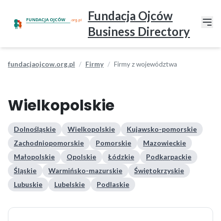
Fundacja Ojców
Business Directory
fundacjaojcow.org.pl
Firmy
Firmy z województwa
Wielkopolskie
Dolnośląskie
Wielkopolskie
Kujawsko-pomorskie
Zachodniopomorskie
Pomorskie
Mazowieckie
Małopolskie
Opolskie
Łódzkie
Podkarpackie
Śląskie
Warmińsko-mazurskie
Świętokrzyskie
Lubuskie
Lubelskie
Podlaskie