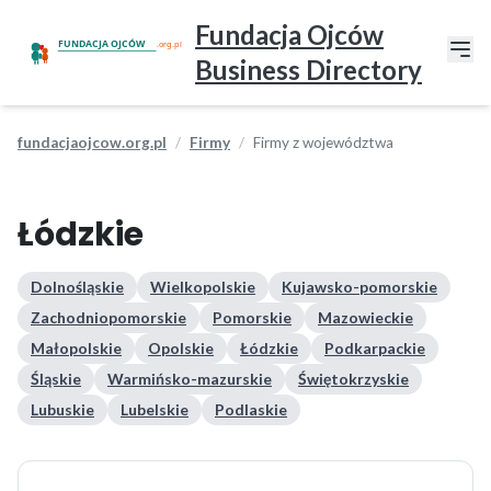
Fundacja Ojców
Business Directory
fundacjaojcow.org.pl
Firmy
Firmy z województwa
Łódzkie
Dolnośląskie
Wielkopolskie
Kujawsko-pomorskie
Zachodniopomorskie
Pomorskie
Mazowieckie
Małopolskie
Opolskie
Łódzkie
Podkarpackie
Śląskie
Warmińsko-mazurskie
Świętokrzyskie
Lubuskie
Lubelskie
Podlaskie