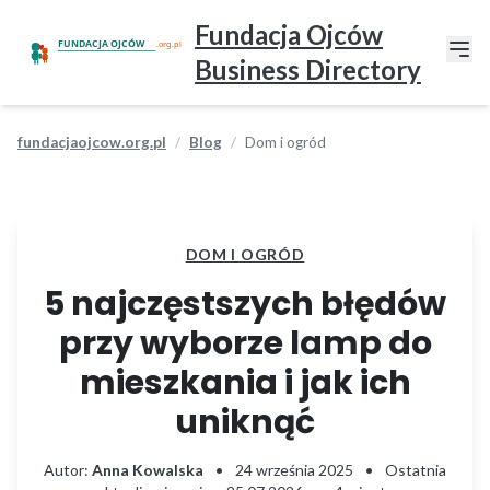
Fundacja Ojców
Business Directory
fundacjaojcow.org.pl
Blog
Dom i ogród
DOM I OGRÓD
5 najczęstszych błędów
przy wyborze lamp do
mieszkania i jak ich
uniknąć
Autor:
Anna Kowalska
•
24 września 2025
•
Ostatnia