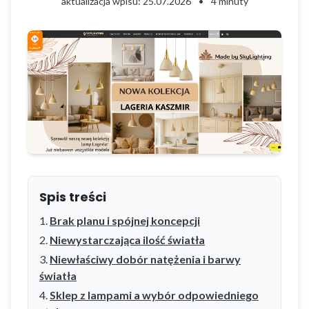
aktualizacja wpisu: 25.07.2026
•
4 minuty
Spis treści
Brak planu i spójnej koncepcji
Niewystarczająca ilość światła
Niewłaściwy dobór natężenia i barwy
światła
Sklep z lampami a wybór odpowiedniego